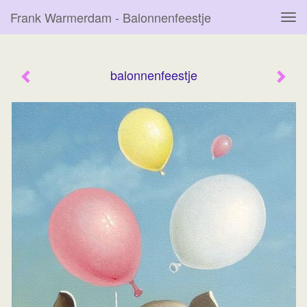
Frank Warmerdam - Balonnenfeestje
Tog
navi
balonnenfeestje