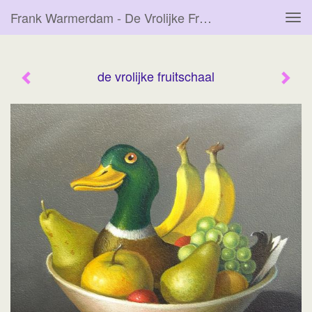
Frank Warmerdam - De Vrolijke Fruitschaal
Tog
navi
de vrolijke fruitschaal