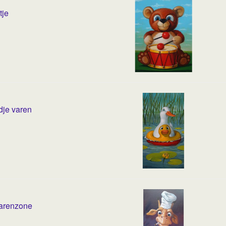
tje
je varen
arenzone