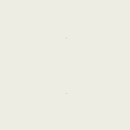
..
..