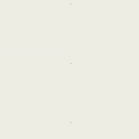
..
..
..