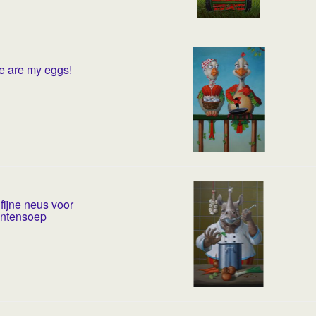
e are my eggs!
fijne neus voor
entensoep