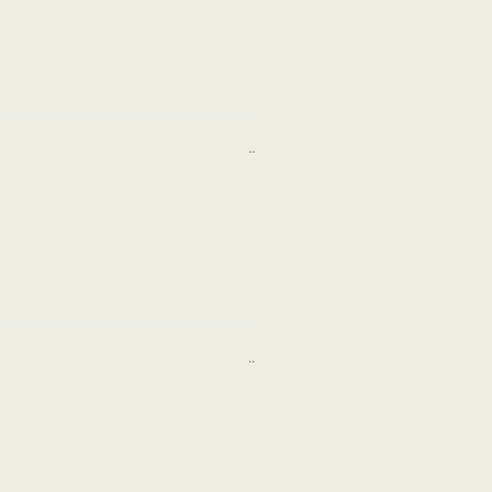
..
..