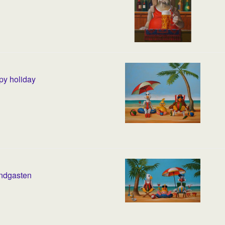
y holiday
ndgasten