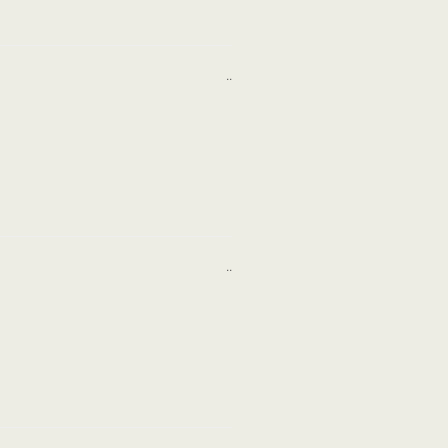
..
..