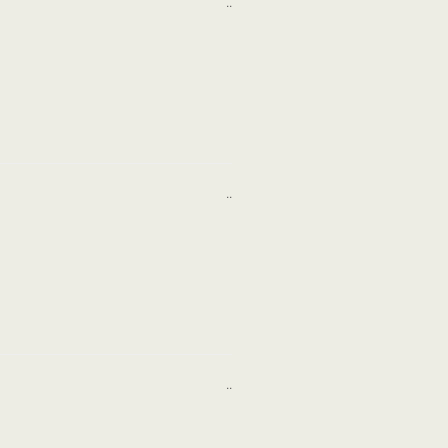
..
..
..