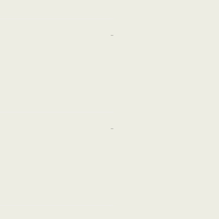
..
..