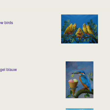
ow birds
ogel blauw