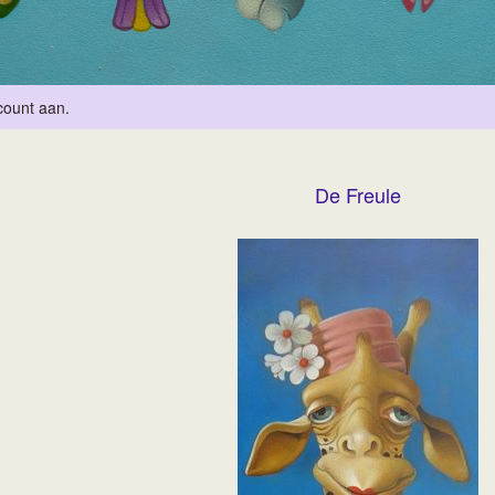
count aan
.
De Freule