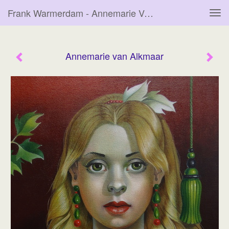
Frank Warmerdam - Annemarie Van Alkmaar
Tog
navi
Annemarie van Alkmaar