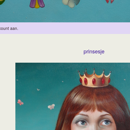
count aan
.
prinsesje