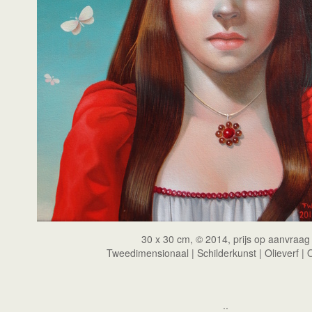
30 x 30 cm, © 2014, prijs op aanvraag
Tweedimensionaal | Schilderkunst | Olieverf |
..